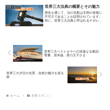
向や科学的発見が発信され、全世界の研
究者...
世界三大法典の概要とその魅力
世界３大〇〇
歴史を通じて、法の支配は文明の発展に
不可欠であることが証明されています。
特に、世界三大法典と呼ばれるナポレオ
ン法典、ハンムラビ法典、ローマ法大全
は、各々の時代において重要な役割を果
たしてきました。これらの法典は、それ
ぞれが異なる文化と法理を...
世界三大ベストセラーの深遠なる教訓、
聖書、資本論、星の王子さま
世界三大夕日の光景、自然の魅力を巡る
旅
ホーム
世界３大〇〇