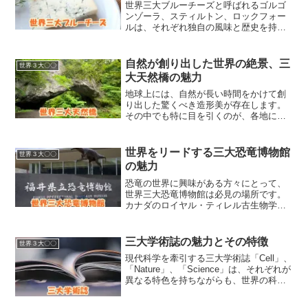
世界三大ブルーチーズと呼ばれるゴルゴ
ンゾーラ、スティルトン、ロックフォー
ルは、それぞれ独自の風味と歴史を持つ
チーズです。イタリア、イギリス、フラ
ンスから生まれたこれらのチーズは、世
界中の食通たちを魅了し続けています。
自然が創り出した世界の絶景、三
世界３大〇〇
この文章では、それぞれの...
大天然橋の魅力
地球上には、自然が長い時間をかけて創
り出した驚くべき造形美が存在します。
その中でも特に目を引くのが、各地に残
る壮大な天然橋です。アメリカのナチュ
ラル・ブリッジ、チェコのプレビッシュ
トアー、そして日本の雄橋は、その美し
世界をリードする三大恐竜博物館
世界３大〇〇
さと自然の力を象徴する存...
の魅力
恐竜の世界に興味がある方々にとって、
世界三大恐竜博物館は必見の場所です。
カナダのロイヤル・ティレル古生物学博
物館、中国の自貢恐竜博物館、そして日
本の福井県立恐竜博物館は、それぞれ独
自の展示と教育プログラムで知られてい
三大学術誌の魅力とその特徴
世界３大〇〇
ます。これらの博物館は、...
現代科学を牽引する三大学術誌「Cell」、
「Nature」、「Science」は、それぞれが
異なる特色を持ちながらも、世界の科学
技術発展に不可欠な役割を果たしていま
す。これらの誌面からは、最新の研究動