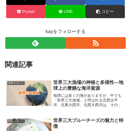
Pocket
LINE
コピー
kayをフォローする
関連記事
世界三大漁場の神秘と多様性―地
世界３大〇〇
球上の豊饒な海洋資源
地球には多くの海がありますが、中でも
「世界三大漁場」と呼ばれる北西太平
洋、北東大西洋、北西大西洋は、その豊
かな海洋生態系と漁獲量で特に知られて
います。これらの漁場は、それぞれ異な
る特性を持ちながらも、世界の食文化に
世界三大ブルーチーズの魅力と特
世界３大〇〇
欠かせない役割を果たしてい...
徴