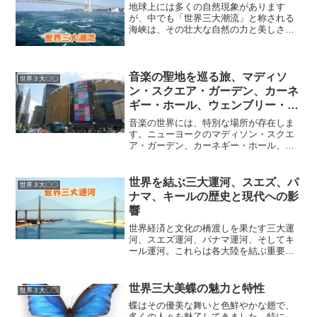
地球上には多くの自然現象があります
が、中でも「世界三大潮流」と称される
海峡は、その壮大な自然の力と美しさで
多くの人々を魅了し続けています。イタ
リアのメッシーナ海峡、カナダのセイモ
ア海峡、そして日本の鳴門海峡は、それ
ぞれが独自の自然景観と文化...
音楽の聖地を巡る旅、マディソ
世界３大〇〇
ン・スクエア・ガーデン、カーネ
ギー・ホール、ウェンブリー・ア
リーナ
音楽の世界には、特別な場所が存在しま
す。ニューヨークのマディソン・スクエ
ア・ガーデン、カーネギー・ホール、そ
してロンドンのウェンブリー・アリー
ナ。これらの会場は、それぞれ独自の魅
力と歴史を持ち、世界中のアーティスト
世界を結ぶ三大運河、スエズ、パ
世界３大〇〇
とファンに愛されています。...
ナマ、キールの歴史と現代への影
響
世界経済と文化の橋渡しを果たす三大運
河、スエズ運河、パナマ運河、そしてキ
ール運河。これらは各大陸を結ぶ重要な
水路であり、国際貿易の効率化だけでな
く、地域文化や環境への影響も深い。本
稿では、これらの運河がどのようにして
世界三大美蝶の魅力と特性
世界３大〇〇
世界の歴史に名を刻み、現...
蝶はその優美な舞いと色鮮やかな翅で、
多くの人々を魅了してきました。特に