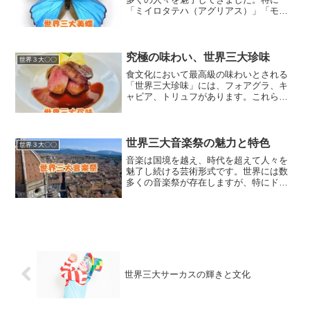
「ミイロタテハ（アグリアス）」「モル
フォチョウ」「トリバネアゲハ」という
三つの種は、世界三大美蝶として知られ
ており、その美しさは見る者を圧倒しま
す。これらの蝶々は、それぞ...
究極の味わい、世界三大珍味
世界３大〇〇
食文化において最高級の味わいとされる
「世界三大珍味」には、フォアグラ、キ
ャビア、トリュフがあります。これらは
それぞれ異なる地域から生まれ、独自の
製法と歴史を持つ食材です。フォアグラ
はガチョウやアヒルの肝臓から、キャビ
アはステルジョンの卵から...
世界三大音楽祭の魅力と特色
世界３大〇〇
音楽は国境を越え、時代を超えて人々を
魅了し続ける芸術形式です。世界には数
多くの音楽祭が存在しますが、特にドイ
ツのバイロイト音楽祭、イタリアのフィ
レンツェ五月音楽祭、オーストリアのザ
ルツブルク音楽祭は、その長い歴史と独
自の文化的背景を持つこと...
世界三大サーカスの輝きと文化