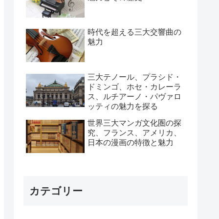
時代を超える三大交響曲の
魅力
三大テノール、プラシド・
ドミンゴ、ホセ・カレーラ
ス、ルチアーノ・パヴァロ
ッティの魅力を探る
世界三大マンガ文化圏の探
究、フランス、アメリカ、
日本の漫画の特徴と魅力
カテゴリー