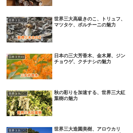
世界三大高級きのこ、トリュフ、
世界３大〇〇
マツタケ、ポルチーニの魅力
日本の三大芳香木、金木犀、ジン
日本３大○○
チョウゲ、クチナシの魅力
秋の彩りを加速する、世界三大紅
世界３大〇〇
葉樹の魅力
世界三大造園美樹、アロウカリ
世界３大〇〇