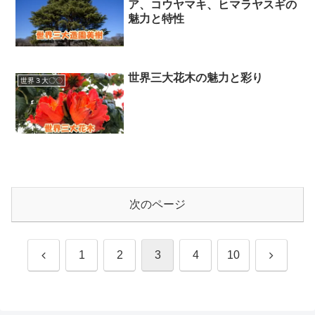
ア、コウヤマキ、ヒマラヤスギの
魅力と特性
世界三大花木の魅力と彩り
世界３大〇〇
次のページ
前
次
1
2
3
4
10
へ
へ