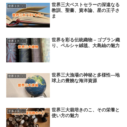
世界三大ベストセラーの深遠なる
世界３大〇〇
教訓、聖書、資本論、星の王子さ
ま
世界を彩る伝統織物 – ゴブラン織
世界３大〇〇
り、ペルシャ絨毯、大島紬の魅力
世界三大漁場の神秘と多様性―地
世界３大〇〇
球上の豊饒な海洋資源
世界三大栽培きのこ、その栄養と
世界３大〇〇
使い方の魅力